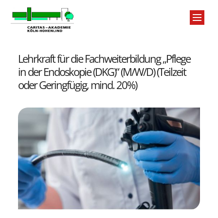
Zum Inhalt springen
Lehrkraft für die Fachweiterbildung „Pflege
in der Endoskopie (DKG)“ (M/W/D) (Teilzeit
oder Geringfügig, mind. 20%)
St
Se
Ta
Üb
Jo
FA