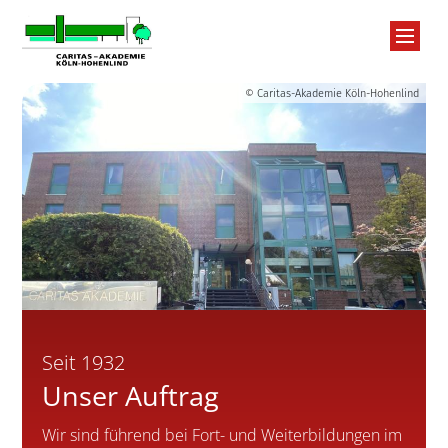
Zum Inhalt springen
© Caritas-Akademie Köln-Hohenlind
St
Se
Ta
Üb
Seit 1932
Unser Auftrag
Jo
Wir sind führend bei Fort- und Weiterbildungen im
FA