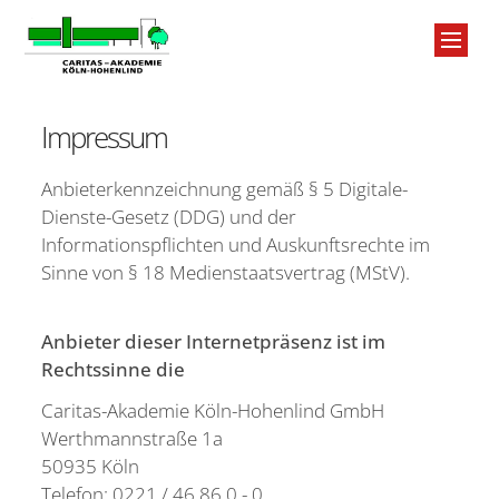
Zum Inhalt springen
Impressum
Anbieterkennzeichnung gemäß § 5 Digitale-
Dienste-Gesetz (DDG) und der
Informationspflichten und Auskunftsrechte im
St
Sinne von § 18 Medienstaatsvertrag (MStV).
Se
Anbieter dieser Internetpräsenz ist im
Ta
Rechtssinne die
Üb
Caritas-Akademie Köln-Hohenlind GmbH
Werthmannstraße 1a
Jo
50935 Köln
FA
Telefon: 0221 / 46 86 0 - 0