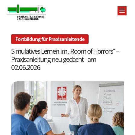
Zum Inhalt springen
:
Fortbildung für Praxisanleitende
Simulatives Lernen im „Room of Horrors“ –
Praxisanleitung neu gedacht - am
02.06.2026
St
Se
Ta
Üb
Jo
FA