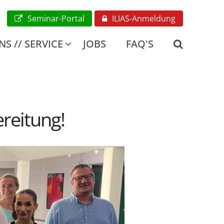
Seminar-Portal
ILIAS-Anmeldung
S // SERVICE
JOBS
FAQ'S
ereitung!