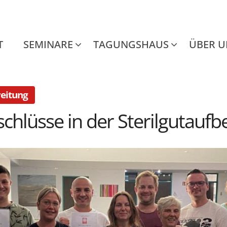
T
SEMINARE
TAGUNGSHAUS
ÜBER UN
:
reitung
schlüsse in der Sterilgutaufb