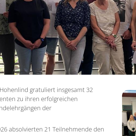
Hohenlind gratuliert insgesamt 32
nten zu ihren erfolgreichen
undelehrgängen der
 2026 absolvierten 21 Teilnehmende den