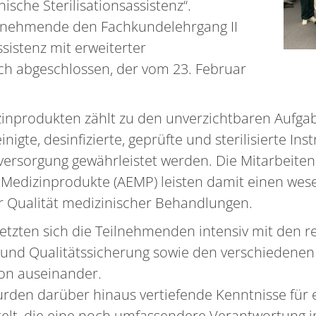
sche Sterilisationsassistenz“.
eilnehmende den Fachkundelehrgang II
ssistenz mit erweiterter
ich abgeschlossen, der vom 23. Februar
zinprodukten zählt zu den unverzichtbaren Aufg
nigte, desinfizierte, geprüfte und sterilisierte 
versorgung gewährleistet werden. Die Mitarbeite
 Medizinprodukte (AEMP) leisten damit einen wese
r Qualität medizinischer Behandlungen.
tzten sich die Teilnehmenden intensiv mit den r
und Qualitätssicherung sowie den verschiedenen 
tion auseinander.
rden darüber hinaus vertiefende Kenntnisse für 
elt, die eine noch umfassendere Verantwortung im