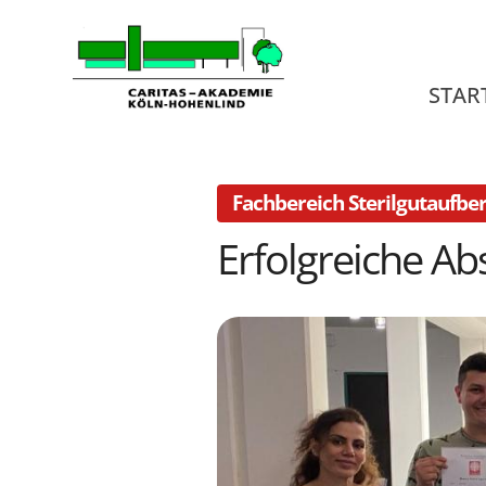
Zum Inhalt springen
STAR
Fachbereich Sterilgutaufbe
Erfolgreiche Ab